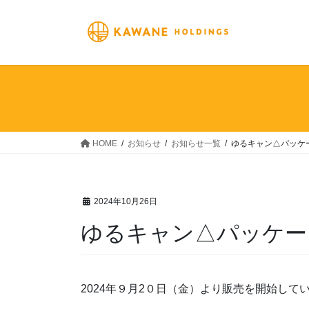
コ
ナ
ン
ビ
テ
ゲ
ン
ー
ツ
シ
へ
ョ
ス
ン
キ
に
ッ
移
HOME
お知らせ
お知らせ一覧
ゆるキャン△パッケ
プ
動
2024年10月26日
ゆるキャン△パッケー
2024年９月2０日（金）より販売を開始してい